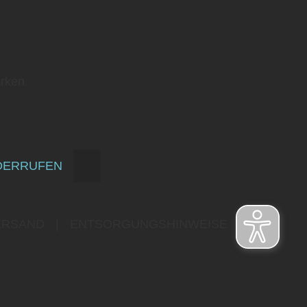
rken
DERRUFEN
ERSAND
|
ENTSORGUNGSHINWEISE