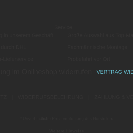
Service
g in unserem Geschäft
Große Auswahl aus Top-Ma
 durch DHL
Fachmännische Montage
-Lieferservice
Probefahrt vor Ort
ung im Onlineshop widerrufen
VERTRAG WI
TZ
|
WIDERRUFSBELEHRUNG
|
ZAHLUNG & V
* Unverbindliche Preisempfehlung des Herstellers
Weitere Hinweise