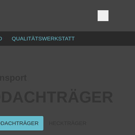
D
QUALITÄTSWERKSTATT
nsport
ODACHTRÄGER
ODACHTRÄGER
HECKTRÄGER