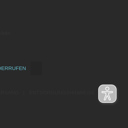
rken
DERRUFEN
ERSAND
|
ENTSORGUNGSHINWEISE