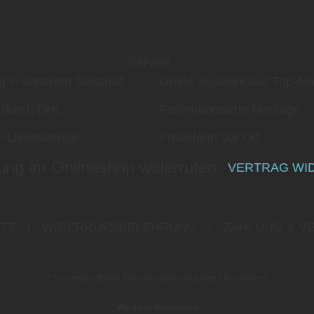
Service
g in unserem Geschäft
Große Auswahl aus Top-Ma
 durch DHL
Fachmännische Montage
-Lieferservice
Probefahrt vor Ort
ung im Onlineshop widerrufen
VERTRAG WI
TZ
|
WIDERRUFSBELEHRUNG
|
ZAHLUNG & V
* Unverbindliche Preisempfehlung des Herstellers
Weitere Hinweise