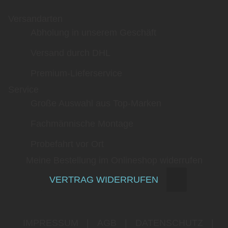
Versandarten
Abholung in unserem Geschäft
Versand durch DHL
Premium-Lieferservice
Service
Große Auswahl aus Top-Marken
Fachmännische Montage
Probefahrt vor Ort
Meine Bestellung im Onlineshop widerrufen
VERTRAG WIDERRUFEN
IMPRESSUM
|
AGB
|
DATENSCHUTZ
|