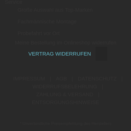
Service
Große Auswahl aus Top-Marken
Fachmännische Montage
Probefahrt vor Ort
Meine Bestellung im Onlineshop widerrufen
VERTRAG WIDERRUFEN
IMPRESSUM
|
AGB
|
DATENSCHUTZ
|
WIDERRUFSBELEHRUNG
|
ZAHLUNG & VERSAND
|
ENTSORGUNGSHINWEISE
* Unverbindliche Preisempfehlung des Herstellers