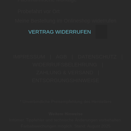
Probefahrt vor Ort
Meine Bestellung im Onlineshop widerrufen
VERTRAG WIDERRUFEN
IMPRESSUM
|
AGB
|
DATENSCHUTZ
|
WIDERRUFSBELEHRUNG
|
ZAHLUNG & VERSAND
|
ENTSORGUNGSHINWEISE
* Unverbindliche Preisempfehlung des Herstellers
Weitere Hinweise
Irrtümer, Tippfehler und technische Änderungen vorbehalten.
Farbabweichungen möglich. Stand: August 2025