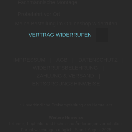
Fachmännische Montage
Probefahrt vor Ort
Meine Bestellung im Onlineshop widerrufen
VERTRAG WIDERRUFEN
IMPRESSUM
|
AGB
|
DATENSCHUTZ
|
WIDERRUFSBELEHRUNG
|
ZAHLUNG & VERSAND
|
ENTSORGUNGSHINWEISE
* Unverbindliche Preisempfehlung des Herstellers
Weitere Hinweise
Irrtümer, Tippfehler und technische Änderungen vorbehalten.
Farbabweichungen möglich. Stand: August 2025