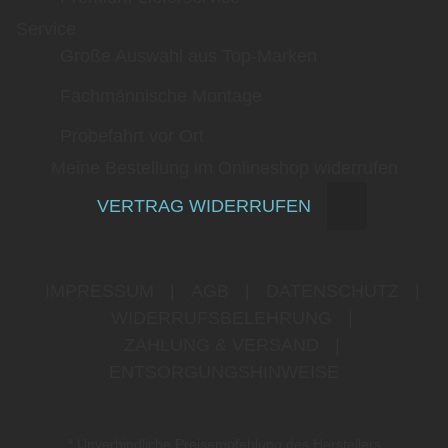
Service
Große Auswahl aus Top-Marken
Fachmännische Montage
Probefahrt vor Ort
Meine Bestellung im Onlineshop widerrufen
VERTRAG WIDERRUFEN
IMPRESSUM
|
AGB
|
DATENSCHUTZ
|
WIDERRUFSBELEHRUNG
|
ZAHLUNG & VERSAND
|
ENTSORGUNGSHINWEISE
* Unverbindliche Preisempfehlung des Herstellers