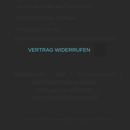
Große Auswahl aus Top-Marken
Fachmännische Montage
Probefahrt vor Ort
Meine Bestellung im Onlineshop widerrufen
VERTRAG WIDERRUFEN
IMPRESSUM
|
AGB
|
DATENSCHUTZ
|
WIDERRUFSBELEHRUNG
|
ZAHLUNG & VERSAND
|
ENTSORGUNGSHINWEISE
* Unverbindliche Preisempfehlung des Herstellers