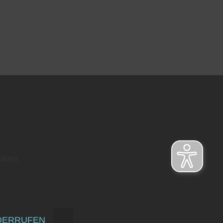
rken
DERRUFEN