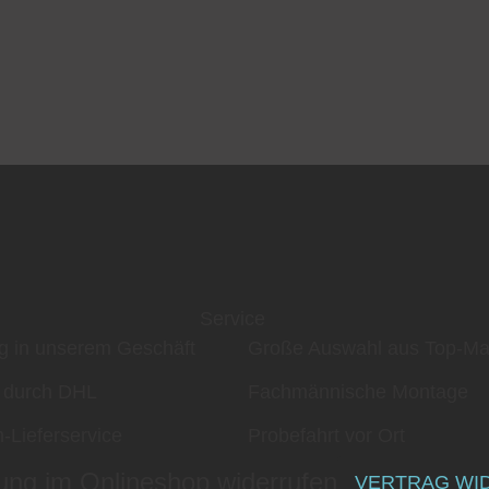
Service
g in unserem Geschäft
Große Auswahl aus Top-Ma
 durch DHL
Fachmännische Montage
-Lieferservice
Probefahrt vor Ort
ung im Onlineshop widerrufen
VERTRAG WI