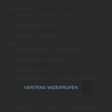
Versandarten
Abholung in unserem Geschäft
Versand durch DHL
Premium-Lieferservice
Service
Große Auswahl aus Top-Marken
Fachmännische Montage
Probefahrt vor Ort
Meine Bestellung im Onlineshop widerrufen
VERTRAG WIDERRUFEN
IMPRESSUM
|
AGB
|
DATENSCHUTZ
|