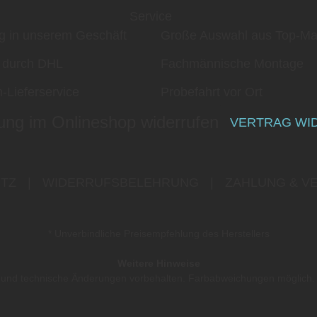
Service
g in unserem Geschäft
Große Auswahl aus Top-Ma
 durch DHL
Fachmännische Montage
-Lieferservice
Probefahrt vor Ort
ung im Onlineshop widerrufen
VERTRAG WI
TZ
|
WIDERRUFSBELEHRUNG
|
ZAHLUNG & V
* Unverbindliche Preisempfehlung des Herstellers
Weitere Hinweise
er und technische Änderungen vorbehalten. Farbabweichungen möglich.