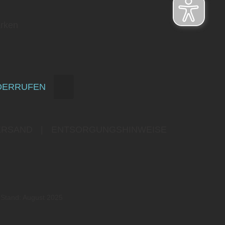
rken
DERRUFEN
ERSAND
|
ENTSORGUNGSHINWEISE
 Stand: August 2025