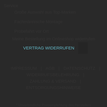
Service
Große Auswahl aus Top-Marken
Fachmännische Montage
Probefahrt vor Ort
Meine Bestellung im Onlineshop widerrufen
VERTRAG WIDERRUFEN
IMPRESSUM
|
AGB
|
DATENSCHUTZ
|
WIDERRUFSBELEHRUNG
|
ZAHLUNG & VERSAND
|
ENTSORGUNGSHINWEISE
* Unverbindliche Preisempfehlung des Herstellers