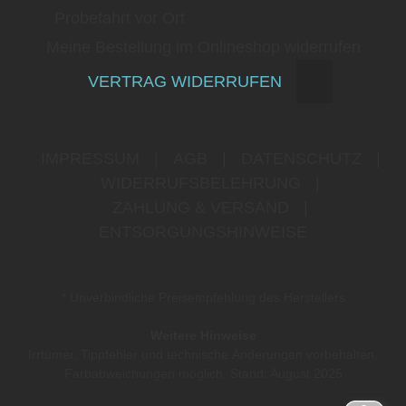
Probefahrt vor Ort
Meine Bestellung im Onlineshop widerrufen
VERTRAG WIDERRUFEN
IMPRESSUM
|
AGB
|
DATENSCHUTZ
|
WIDERRUFSBELEHRUNG
|
ZAHLUNG & VERSAND
|
ENTSORGUNGSHINWEISE
* Unverbindliche Preisempfehlung des Herstellers
Weitere Hinweise
Irrtümer, Tippfehler und technische Änderungen vorbehalten.
Farbabweichungen möglich. Stand: August 2025