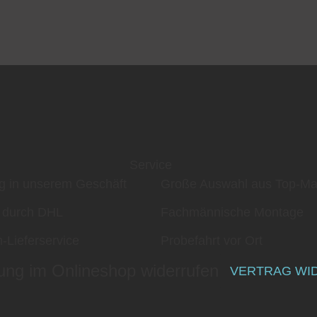
Service
g in unserem Geschäft
Große Auswahl aus Top-Ma
 durch DHL
Fachmännische Montage
-Lieferservice
Probefahrt vor Ort
ung im Onlineshop widerrufen
VERTRAG WI