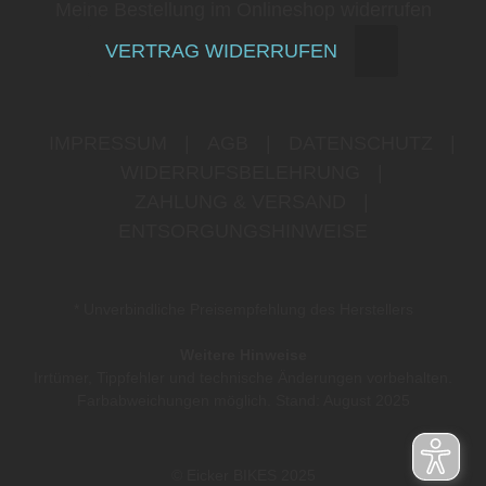
Meine Bestellung im Onlineshop widerrufen
VERTRAG WIDERRUFEN
IMPRESSUM
|
AGB
|
DATENSCHUTZ
|
WIDERRUFSBELEHRUNG
|
ZAHLUNG & VERSAND
|
ENTSORGUNGSHINWEISE
* Unverbindliche Preisempfehlung des Herstellers
Weitere Hinweise
Irrtümer, Tippfehler und technische Änderungen vorbehalten.
Farbabweichungen möglich. Stand: August 2025
© Eicker BIKES 2025