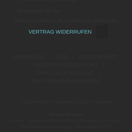
Probefahrt vor Ort
Meine Bestellung im Onlineshop widerrufen
VERTRAG WIDERRUFEN
IMPRESSUM
|
AGB
|
DATENSCHUTZ
|
WIDERRUFSBELEHRUNG
|
ZAHLUNG & VERSAND
|
ENTSORGUNGSHINWEISE
* Unverbindliche Preisempfehlung des Herstellers
Weitere Hinweise
Irrtümer, Tippfehler und technische Änderungen vorbehalten.
Farbabweichungen möglich. Stand: August 2025