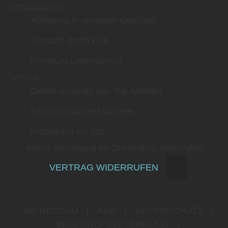
Versandarten
Abholung in unserem Geschäft
Versand durch DHL
Premium-Lieferservice
Service
Große Auswahl aus Top-Marken
Fachmännische Montage
Probefahrt vor Ort
Meine Bestellung im Onlineshop widerrufen
VERTRAG WIDERRUFEN
IMPRESSUM
|
AGB
|
DATENSCHUTZ
|
WIDERRUFSBELEHRUNG
|