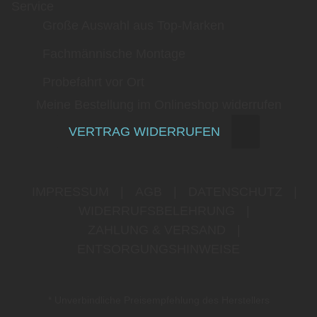
Service
Große Auswahl aus Top-Marken
Fachmännische Montage
Probefahrt vor Ort
Meine Bestellung im Onlineshop widerrufen
VERTRAG WIDERRUFEN
IMPRESSUM
|
AGB
|
DATENSCHUTZ
|
WIDERRUFSBELEHRUNG
|
ZAHLUNG & VERSAND
|
ENTSORGUNGSHINWEISE
* Unverbindliche Preisempfehlung des Herstellers