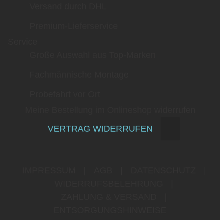
Versand durch DHL
Premium-Lieferservice
Service
Große Auswahl aus Top-Marken
Fachmännische Montage
Probefahrt vor Ort
Meine Bestellung im Onlineshop widerrufen
VERTRAG WIDERRUFEN
IMPRESSUM
|
AGB
|
DATENSCHUTZ
|
WIDERRUFSBELEHRUNG
|
ZAHLUNG & VERSAND
|
ENTSORGUNGSHINWEISE