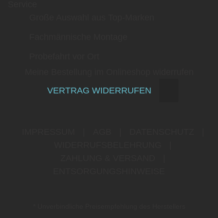
Service
Große Auswahl aus Top-Marken
Fachmännische Montage
Probefahrt vor Ort
Meine Bestellung im Onlineshop widerrufen
VERTRAG WIDERRUFEN
IMPRESSUM
|
AGB
|
DATENSCHUTZ
|
WIDERRUFSBELEHRUNG
|
ZAHLUNG & VERSAND
|
ENTSORGUNGSHINWEISE
* Unverbindliche Preisempfehlung des Herstellers