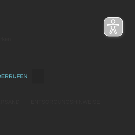
rken
DERRUFEN
ERSAND
|
ENTSORGUNGSHINWEISE