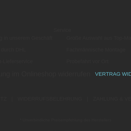
Service
g in unserem Geschäft
Große Auswahl aus Top-Ma
 durch DHL
Fachmännische Montage
-Lieferservice
Probefahrt vor Ort
ung im Onlineshop widerrufen
VERTRAG WI
TZ
|
WIDERRUFSBELEHRUNG
|
ZAHLUNG & V
* Unverbindliche Preisempfehlung des Herstellers