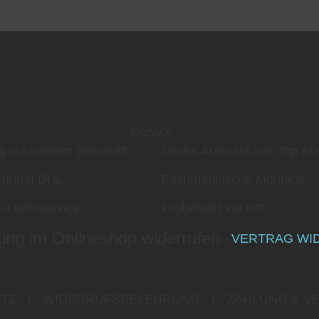
Service
g in unserem Geschäft
Große Auswahl aus Top-Ma
 durch DHL
Fachmännische Montage
-Lieferservice
Probefahrt vor Ort
ung im Onlineshop widerrufen
VERTRAG WI
TZ
|
WIDERRUFSBELEHRUNG
|
ZAHLUNG & V