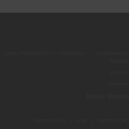
ZAHLUNGSARTEN im Onlineshop
Versandarten
Abholun
Versand
Premium
Meine Bestell
IMPRESSUM
|
AGB
|
DATENSCHU