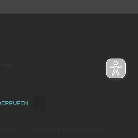
rken
DERRUFEN
ERSAND
|
ENTSORGUNGSHINWEISE