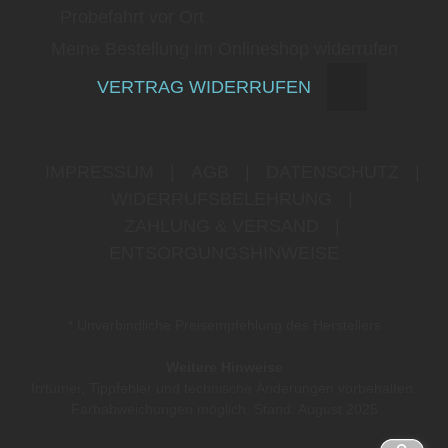
Probefahrt vor Ort
Meine Bestellung im Onlineshop widerrufen
VERTRAG WIDERRUFEN
IMPRESSUM
|
AGB
|
DATENSCHUTZ
|
WIDERRUFSBELEHRUNG
|
ZAHLUNG & VERSAND
|
ENTSORGUNGSHINWEISE
* Unverbindliche Preisempfehlung des Herstellers
Weitere Hinweise
Irrtümer, Tippfehler und technische Änderungen vorbehalten.
Farbabweichungen möglich. Stand: August 2025