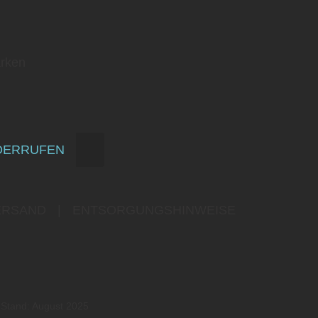
rken
DERRUFEN
ERSAND
|
ENTSORGUNGSHINWEISE
 Stand: August 2025