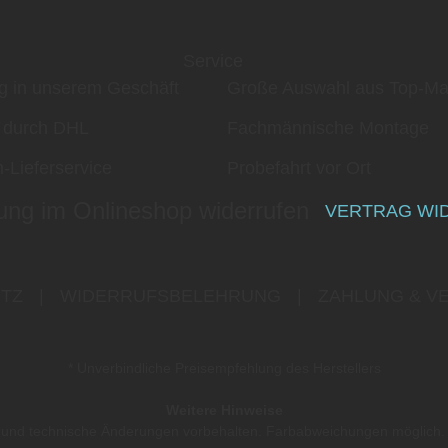
Service
g in unserem Geschäft
Große Auswahl aus Top-Ma
 durch DHL
Fachmännische Montage
-Lieferservice
Probefahrt vor Ort
ung im Onlineshop widerrufen
VERTRAG WI
TZ
|
WIDERRUFSBELEHRUNG
|
ZAHLUNG & V
* Unverbindliche Preisempfehlung des Herstellers
Weitere Hinweise
er und technische Änderungen vorbehalten. Farbabweichungen möglich.