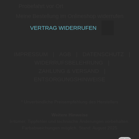
Probefahrt vor Ort
Meine Bestellung im Onlineshop widerrufen
VERTRAG WIDERRUFEN
IMPRESSUM
|
AGB
|
DATENSCHUTZ
|
WIDERRUFSBELEHRUNG
|
ZAHLUNG & VERSAND
|
ENTSORGUNGSHINWEISE
* Unverbindliche Preisempfehlung des Herstellers
Weitere Hinweise
Irrtümer, Tippfehler und technische Änderungen vorbehalten.
Farbabweichungen möglich. Stand: August 2025