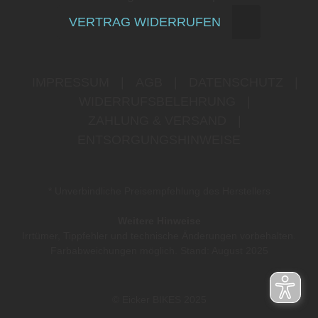
VERTRAG WIDERRUFEN
IMPRESSUM
|
AGB
|
DATENSCHUTZ
|
WIDERRUFSBELEHRUNG
|
ZAHLUNG & VERSAND
|
ENTSORGUNGSHINWEISE
* Unverbindliche Preisempfehlung des Herstellers
Weitere Hinweise
Irrtümer, Tippfehler und technische Änderungen vorbehalten.
Farbabweichungen möglich. Stand: August 2025
© Eicker BIKES 2025