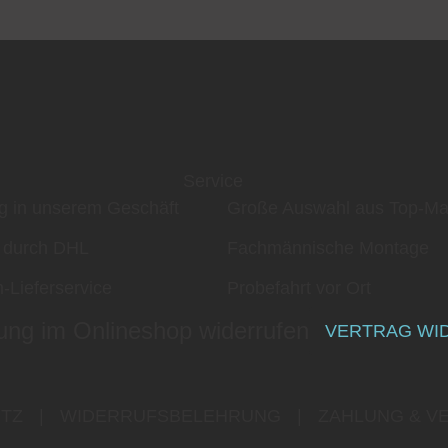
Service
g in unserem Geschäft
Große Auswahl aus Top-Ma
 durch DHL
Fachmännische Montage
-Lieferservice
Probefahrt vor Ort
ung im Onlineshop widerrufen
VERTRAG WI
TZ
|
WIDERRUFSBELEHRUNG
|
ZAHLUNG & V