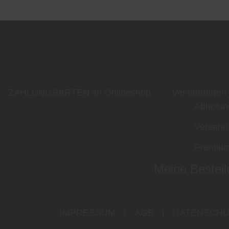
ZAHLUNGSARTEN im Onlineshop
Versandarten
Abholun
Versand
Premium
Meine Bestell
IMPRESSUM
|
AGB
|
DATENSCHU