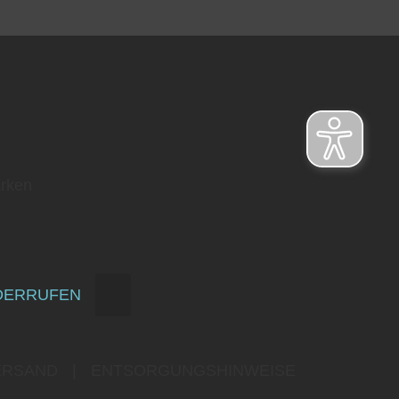
rken
DERRUFEN
ERSAND
|
ENTSORGUNGSHINWEISE