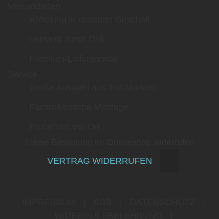
Versandarten
Abholung in unserem Geschäft
Versand durch DHL
Premium-Lieferservice
Service
Große Auswahl aus Top-Marken
Fachmännische Montage
Probefahrt vor Ort
Meine Bestellung im Onlineshop widerrufen
VERTRAG WIDERRUFEN
IMPRESSUM
|
AGB
|
DATENSCHUTZ
|
WIDERRUFSBELEHRUNG
|