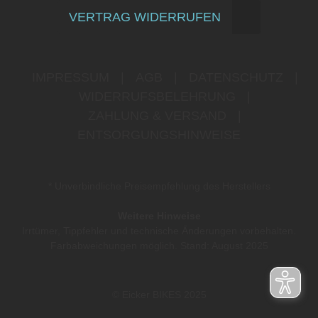
VERTRAG WIDERRUFEN
IMPRESSUM
|
AGB
|
DATENSCHUTZ
|
WIDERRUFSBELEHRUNG
|
ZAHLUNG & VERSAND
|
ENTSORGUNGSHINWEISE
* Unverbindliche Preisempfehlung des Herstellers
Weitere Hinweise
Irrtümer, Tippfehler und technische Änderungen vorbehalten.
Farbabweichungen möglich. Stand: August 2025
© Eicker BIKES 2025