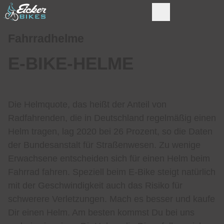
Fahrradhelme
E-BIKE-HELME
Die Helmquote, das heißt der Anteil von
Radfahrenden, die in Deutschland regelmäßig einen
Helm tragen, lag 2020 bei 26 Prozent, so die Daten
der Bundesanstalt für Straßenwesen. Zu wenige
Erwachsene entscheiden sich für einen Helm beim
Fahrrad fahren. Speziell beim E-Bike steigt natürlich
mit der Geschwindigkeit auch das Risiko für
schwerere Verletzungen. Mach es besser und kaufe
Dir einen Helm. Am besten kommst Du bei uns