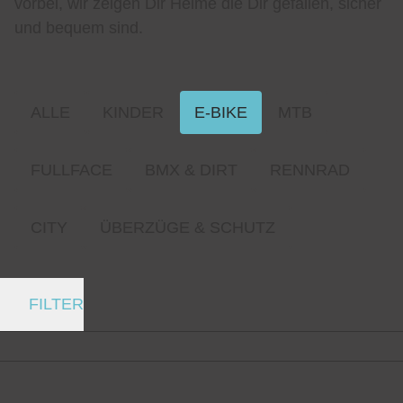
vorbei, wir zeigen Dir Helme die Dir gefallen, sicher
und bequem sind.
ALLE
KINDER
E-BIKE
MTB
FULLFACE
BMX & DIRT
RENNRAD
CITY
ÜBERZÜGE & SCHUTZ
FILTER